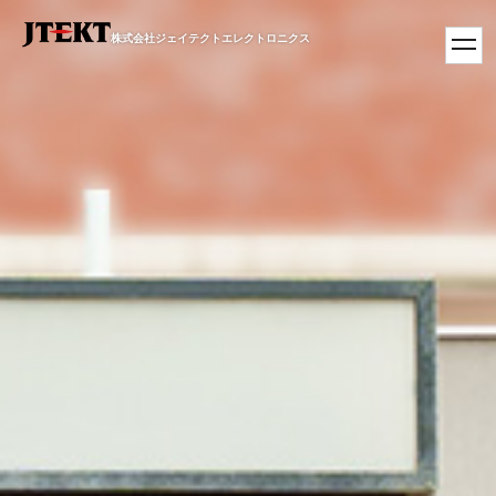
株式会社ジェイテクトエレクトロニクス
toggl
navig