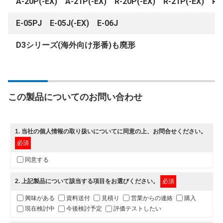
A-20P(-EX) A-21P(-EX) R-20P(-EX) R-21P(-EX) R-
E-05PJ E-05J(-EX) E-06J
D3シリーズ(海外向け形番)も廃形
この製品についてのお問い合わせ
1
. 当社の
個人情報の取り扱いについて
に同意の上、お問合せください。
必須
同意する
2
. 上記製品について該当する項目をお選びください。
必須
興味がある
資料送付
見積り
営業からの連絡
購入
現在検討中
今後検討予定
評価テストしたい