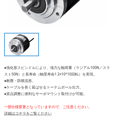
●強化形スピンドルにより、強力な軸荷重（ラジアル100N／スラ
スト50N）と長寿命（軸受寿命1.2×10^10回転）を実現。
●耐塵・防噴流形。
●ケーブルを長く延ばせるトーテムポール出力。
●原点調整に便利なサーボマウント取付けが可能。
一部仕様変更となっていますので、ご注意ください。
詳細はコチラをご覧ください