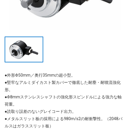
●外形Φ50mm／奥行35mmの超小型。
●堅牢なアルミダイカスト製カバーで徹底した耐塵・耐噴流強化
形。
●Φ8mmステンレスシャフトの強化形スピンドルによる強力な軸
荷重。
●読取り誤差のないグレイコード出力。
●メタルスリット板の採用による980m/s
2
の耐衝撃性。（2048パ
ルスはガラススリット板）