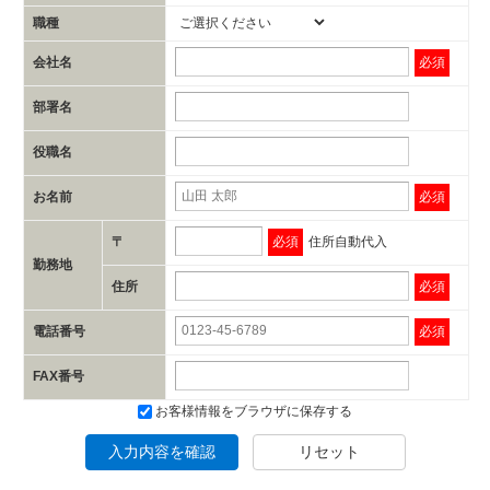
職種
会社名
必須
部署名
役職名
お名前
必須
〒
必須
住所自動代入
勤務地
住所
必須
電話番号
必須
FAX番号
お客様情報をブラウザに保存する
入力内容を確認
リセット