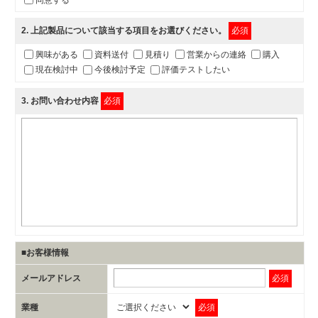
同意する
2
. 上記製品について該当する項目をお選びください。
必須
興味がある
資料送付
見積り
営業からの連絡
購入
現在検討中
今後検討予定
評価テストしたい
3
. お問い合わせ内容
必須
■お客様情報
メールアドレス
必須
業種
必須