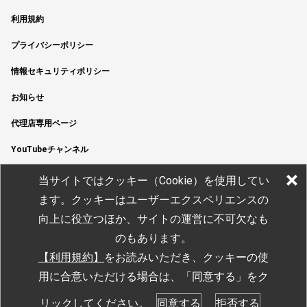
利用規約
プライバシーポリシー
情報セキュリティポリシー
お知らせ
代理店専用ページ
YouTubeチャンネル
当サイトではクッキー（Cookie）を使用してい
ます。クッキーはユーザーエクスペリエンスの
向上に役立つほか、サイトの運営に不可欠なも
のもあります。
【利用規約】
をお読みいただき
、クッキーの使
用に合意いただける場合は、「同意する」をク
© JTEKT ELECTRONICS CORPORATION
リックしてください。
同意する
拒否する