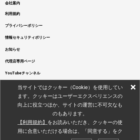
会社案内
利用規約
プライバシーポリシー
情報セキュリティポリシー
お知らせ
代理店専用ページ
YouTubeチャンネル
当サイトではクッキー（Cookie）を使用してい
ます。クッキーはユーザーエクスペリエンスの
向上に役立つほか、サイトの運営に不可欠なも
のもあります。
【利用規約】
をお読みいただき
、クッキーの使
用に合意いただける場合は、「同意する」をク
© JTEKT ELECTRONICS CORPORATION