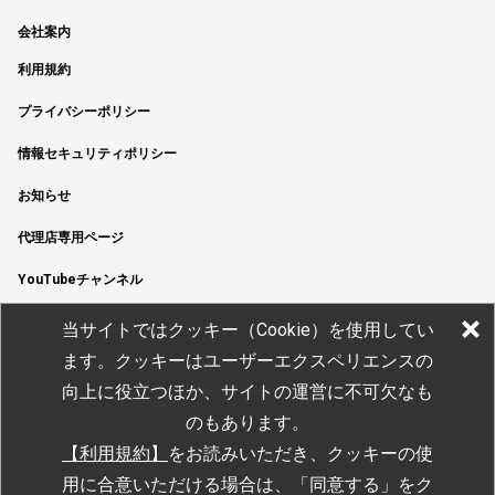
会社案内
利用規約
プライバシーポリシー
情報セキュリティポリシー
お知らせ
代理店専用ページ
YouTubeチャンネル
当サイトではクッキー（Cookie）を使用してい
ます。クッキーはユーザーエクスペリエンスの
向上に役立つほか、サイトの運営に不可欠なも
のもあります。
【利用規約】
をお読みいただき
、クッキーの使
用に合意いただける場合は、「同意する」をク
© JTEKT ELECTRONICS CORPORATION