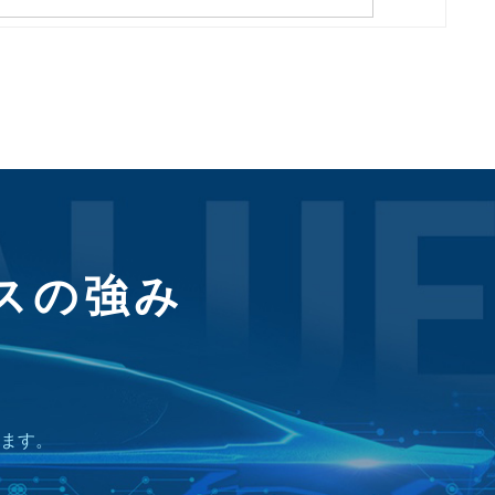
スの強み
、
ます。