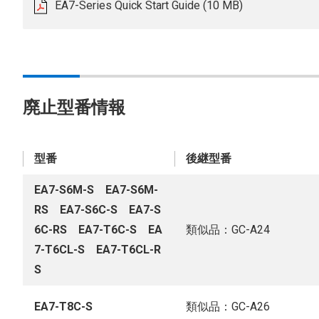
EA7-Series Quick Start Guide (10 MB)
廃止型番情報
型番
後継型番
EA7-S6M-S EA7-S6M-
RS EA7-S6C-S EA7-S
6C-RS EA7-T6C-S EA
類似品：GC-A24
7-T6CL-S EA7-T6CL-R
S
EA7-T8C-S
類似品：GC-A26