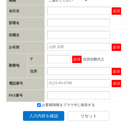
職種
会社名
必須
部署名
役職名
お名前
必須
〒
必須
住所自動代入
勤務地
住所
必須
電話番号
必須
FAX番号
お客様情報をブラウザに保存する
入力内容を確認
リセット