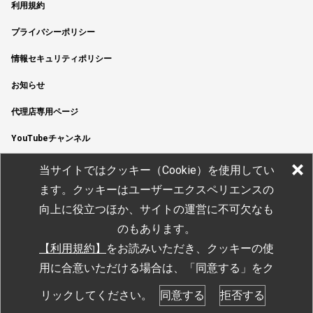
利用規約
プライバシーポリシー
情報セキュリティポリシー
お知らせ
代理店専用ページ
YouTubeチャンネル
当サイトではクッキー（Cookie）を使用してい
ます。クッキーはユーザーエクスペリエンスの
向上に役立つほか、サイトの運営に不可欠なも
のもあります。
【利用規約】
をお読みいただき
、クッキーの使
用に合意いただける場合は、「同意する」をク
© JTEKT ELECTRONICS CORPORATION
リックしてください。
同意する
拒否する