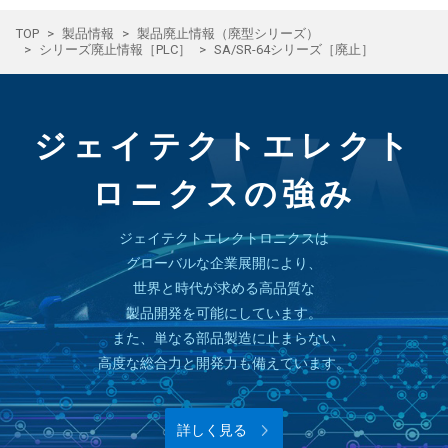
TOP
製品情報
製品廃止情報（廃型シリーズ）
シリーズ廃止情報［PLC］
SA/SR-64シリーズ［廃止］
ジェイテクトエレクト
ロニクスの強み
ジェイテクトエレクトロニクスは
グローバルな企業展開により、
世界と時代が求める高品質な
製品開発を可能にしています。
また、単なる部品製造に止まらない
高度な総合力と開発力も備えています。
詳しく見る