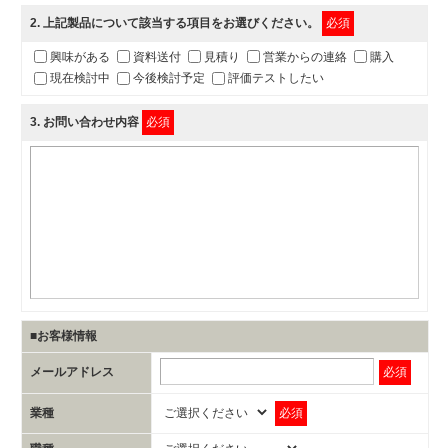
2
. 上記製品について該当する項目をお選びください。
必須
興味がある
資料送付
見積り
営業からの連絡
購入
現在検討中
今後検討予定
評価テストしたい
3
. お問い合わせ内容
必須
■お客様情報
メールアドレス
必須
業種
必須