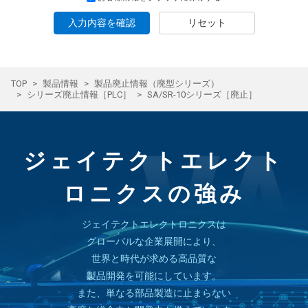
入力内容を確認
リセット
TOP
製品情報
製品廃止情報（廃型シリーズ）
シリーズ廃止情報［PLC］
SA/SR-10シリーズ［廃止］
ジェイテクトエレクト
ロニクスの強み
ジェイテクトエレクトロニクスは
グローバルな企業展開により、
世界と時代が求める高品質な
製品開発を可能にしています。
また、単なる部品製造に止まらない