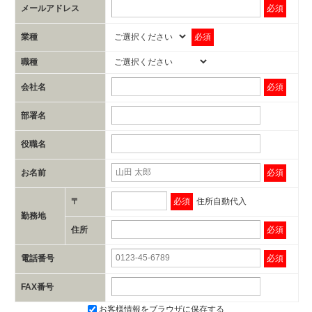
メールアドレス
必須
業種
必須
職種
会社名
必須
部署名
役職名
お名前
必須
〒
必須
住所自動代入
勤務地
住所
必須
電話番号
必須
FAX番号
お客様情報をブラウザに保存する