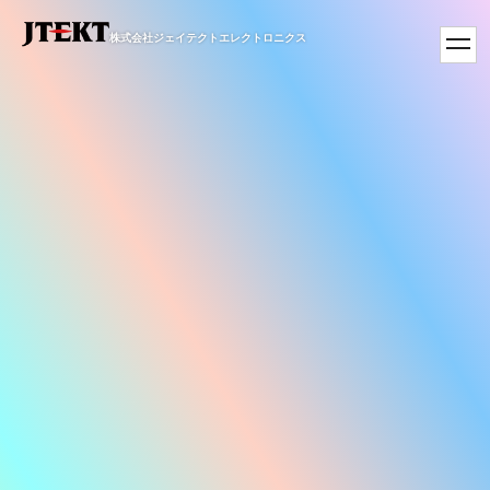
株式会社ジェイテクトエレクトロニクス
toggl
navig