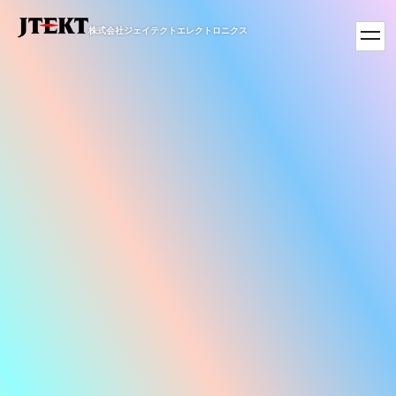
株式会社ジェイテクトエレクトロニクス
toggl
navig