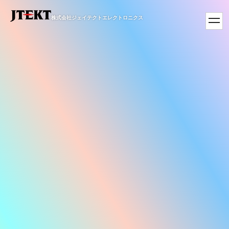
株式会社ジェイテクトエレクトロニクス
toggl
navig